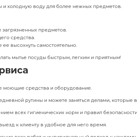
ы и холодную воду для более нежных предметов.
е загрязненных предметов.
его средства.
е ее высохнуть самостоятельно.
лать мытье посуды быстрым, легким и приятным!
рвиса
е моющие средства и оборудование.
дневной рутины и можете заняться делами, которые в
нием всех гигиенических норм и правил безопасности
ыезд к клиенту в удобное для него время.
ение всех работ и индивидуальный подход к каждому 