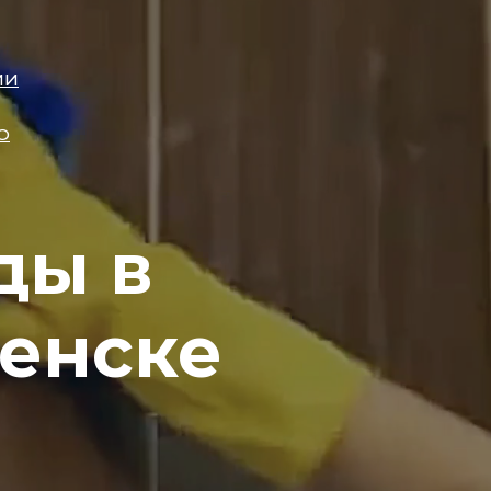
ИИ
О
ды в
енске