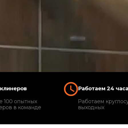
 клинеров
Работаем 24 час
е 100 опытных
Работаем круглосу
еров в команде
выходных