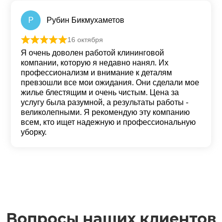
9 апреля
Оценка
5
из 5
Качественно и кропотливо сделана уборка
офиса после ремонта, сотрудники вежливые и
внимательные! Рекомендуем!
Р
Рубин Бикмухаметов
16 октября
Оценка
5
из 5
Я очень доволен работой клининговой
компании, которую я недавно нанял. Их
профессионализм и внимание к деталям
превзошли все мои ожидания. Они сделали мое
жилье блестящим и очень чистым. Цена за
услугу была разумной, а результаты работы -
великолепными. Я рекомендую эту компанию
всем, кто ищет надежную и профессиональную
уборку.