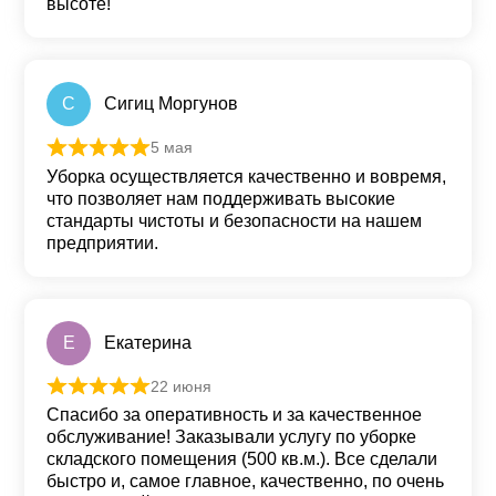
26 апреля
Оценка
5
из 5
Заказываем несколько раз в год мойку окон
бизнес центра. Каждая бригада, с которой
сталкивались - отличные ребята. Качество на
высоте!
С
Сигиц Моргунов
5 мая
Оценка
5
из 5
Уборка осуществляется качественно и вовремя,
что позволяет нам поддерживать высокие
стандарты чистоты и безопасности на нашем
предприятии.
Е
Екатерина