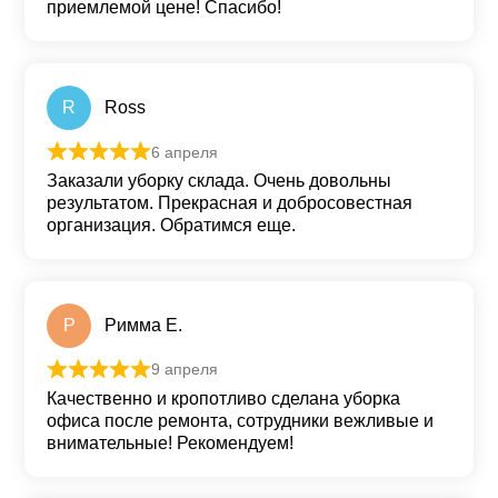
22 июня
Оценка
5
из 5
Спасибо за оперативность и за качественное
обслуживание! Заказывали услугу по уборке
складского помещения (500 кв.м.). Все сделали
быстро и, самое главное, качественно, по очень
приемлемой цене! Спасибо!
R
Ross
6 апреля
Оценка
5
из 5
Заказали уборку склада. Очень довольны
результатом. Прекрасная и добросовестная
организация. Обратимся еще.
Р
Римма Е.