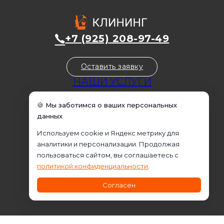
+7 (925) 208-97-49
Оставить заявку
НАШИ УСЛУГИ
Уборка домов
🍪 Мы заботимся о ваших персональных
Уборка квартир
данных
Уборка коммерческих помещений
Используем cookie и Яндекс метрику для
Уборка офисов
аналитики и персонализации. Продолжая
Домработница
пользоваться сайтом, вы соглашаетесь с
Клининговые услуги
политикой конфиденциальности
.
Химчистка
Согласен
Промышленный альпинизм